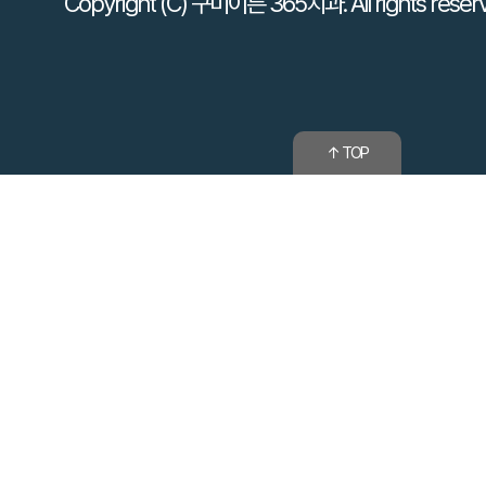
Copyright (C) 구미이튼 365치과. All rights reser
↑ TOP